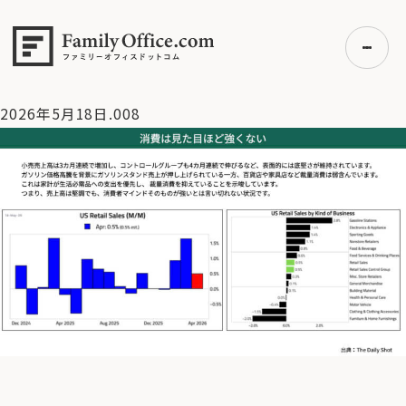
HOME
>
資産運用・管理コラム
>
【米国株】米長期金利上昇。
4.75%に要注意【2026/5/18マーケット見通し】
>
2026年5月
18日.008
2026年5月18日.008
初めての方へ
ご利用の流れ・プラン
事例紹介
エキスパート一覧
無料講座
コラム
利用者の声
無料ご相談
ログイン