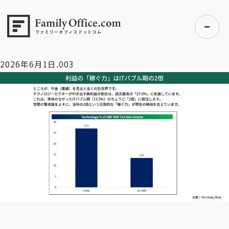
HOME
>
資産運用・管理コラム
>
【米国株】業績データで検証
するテックバブル説の真実。歪みに備える投資戦略とは？
（2026/6/1）
>
2026年6月1日.003
2026年6月1日.003
初めての方へ
ご利用の流れ・プラン
事例紹介
エキスパート一覧
無料講座
コラム
利用者の声
無料ご相談
ログイン