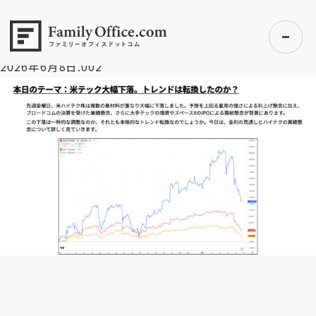
HOME
>
資産運用・管理コラム
>
【米国株】米テック株が大幅
急落！トレンド転換なのか？
>
2026年6月8日.002
2026年6月8日.002
初めての方へ
ご利用の流れ・プラン
事例紹介
エキスパート一覧
無料講座
コラム
利用者の声
無料ご相談
ログイン