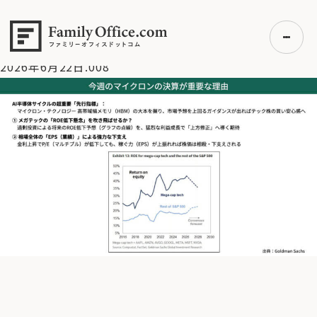
HOME
>
資産運用・管理コラム
>
【米国株】FRBはタカ派に転
換？米国株へのインパクトは？
>
2026年6月22日.008
2026年6月22日.008
初めての方へ
ご利用の流れ・プラン
事例紹介
エキスパート一覧
無料講座
コラム
利用者の声
無料ご相談
ログイン