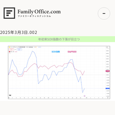
HOME
>
資産運用・管理コラム
>
【米国株 】半導体銘柄が息
切れか？米国株全体への波及懸念【3/3 マーケット見通し】
>
2025年3月3日.002
2025年3月3日.002
初めての方へ
ご利用の流れ・プラン
事例紹介
エキスパート一覧
無料講座
コラム
利用者の声
無料ご相談
ログイン