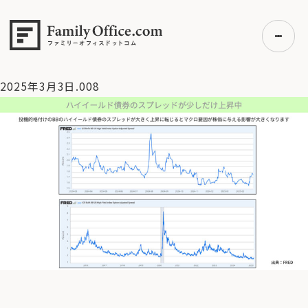
HOME
>
資産運用・管理コラム
>
【米国株 】半導体銘柄が息
切れか？米国株全体への波及懸念【3/3 マーケット見通し】
>
2025年3月3日.008
2025年3月3日.008
初めての方へ
ご利用の流れ・プラン
事例紹介
エキスパート一覧
無料講座
コラム
利用者の声
無料ご相談
ログイン