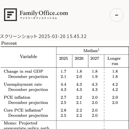
HOME
>
資産運用・管理コラム
>
FRB、政策金利据え置き〜
市場は利下げ期待が高まるも期待先行に注意〜
>
スクリーン
ショット 2025-03-20 15.45.32
スクリーンショット 2025-03-20 15.45.32
初めての方へ
ご利用の流れ・プラン
事例紹介
エキスパート一覧
無料講座
コラム
利用者の声
無料ご相談
ログイン