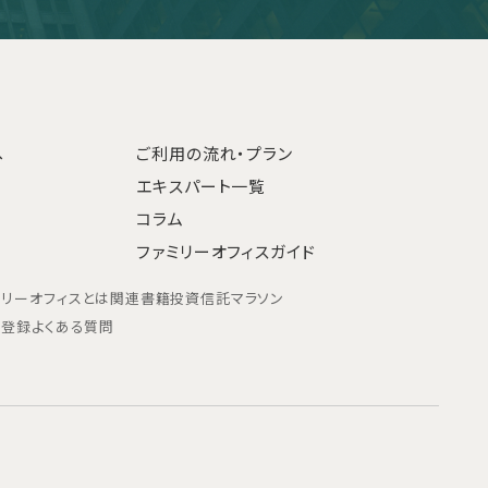
へ
ご利用の流れ・プラン
エキスパート一覧
コラム
ファミリーオフィスガイド
ミリーオフィスとは
関連書籍
投資信託マラソン
ン登録
よくある質問