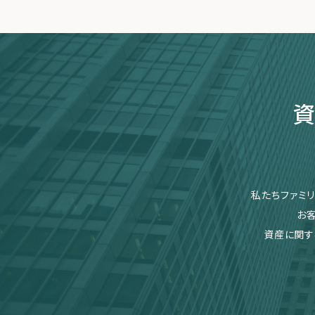
資
私たちファミ
お
資産に関す