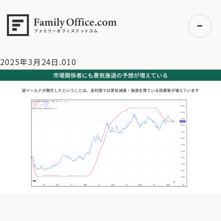
HOME
>
資産運用・管理コラム
>
【米国株】先週の反発は短期
的で一過性のものか？【3/24 マーケット見通し】
>
2025年3月
24日.010
2025年3月24日.010
初めての方へ
ご利用の流れ・プラン
事例紹介
エキスパート一覧
無料講座
コラム
利用者の声
無料ご相談
ログイン