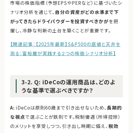
市場の株価指標（予想EPSやPERなど）に基づいたシ
ナリオ分析を通じて、
自分の資産がどの水準まで下
がってきたらドライパウダーを投資すべきかが
を把
握し、冷静な判断の土台を築くことが重要です。
【関連記事：【2025年最新】S&P500の底値と天井を
測る：富裕層が実践する２つの株価シナリオ分析】
3-2. Q: iDeCoの運用商品は、どのよ
うな基準で選ぶべきですか？
A:
iDeCoは原則60歳まで引き出せないため、
長期的
な視点
で選ぶことが鉄則です。税制優遇（所得控除）
のメリットを享受しつつ、引き出し時期に備え、
税効