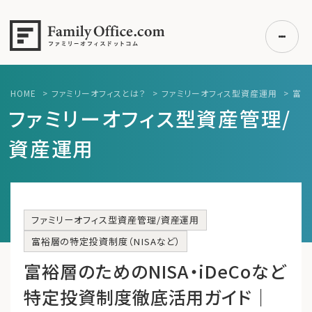
HOME
>
ファミリーオフィスとは？
>
ファミリーオフィス型資産運用
>
富裕層
初めての方へ
ファミリーオフィス型資産管理/
ご利用の流れ・プラン
資産運用
事例紹介
エキスパート一覧
無料講座
ファミリーオフィス型資産管理/資産運用
コラム
富裕層の特定投資制度（NISAなど）
利用者の声
富裕層のためのNISA・iDeCoなど
特定投資制度徹底活用ガイド｜
無料ご相談
ログイン