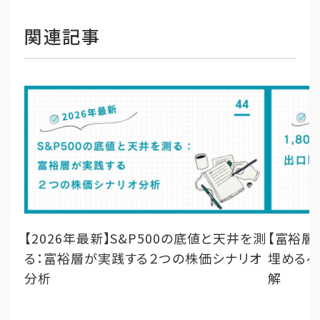
関連記事
【2026年最新】S&P500の底値と天井を測
【富裕層の
る：富裕層が実践する２つの株価シナリオ
埋めるべ
分析
解