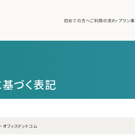
初めての方へ
ご利用の流れ・プラン
事
初めての方へ
ご利
事例紹介
エキ
無料講座
コラ
に基づく表記
利用者の声
無料ご相談
ログイン
ーオフィスドットコム