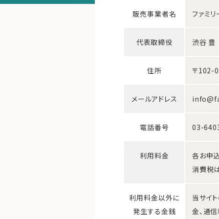
販売事業者名
ファミリ
代表取締役
渋谷 豊
住所
〒102-
メールアドレス
info@f
電話番号
03-640
利用料金
各お申込
消費税は
利用料金以外に
当サイト
発生する金銭
金、通信