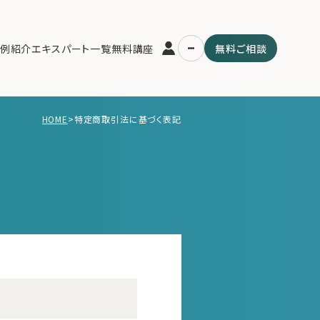
例紹介
エキスパート一覧
無料講座
無料ご相談
HOME
>
特定商取引法に基づく表記
運営会社
用の流れ・プラン
ファミリーオフィスとは
スパート一覧
関連書籍
ム
メールマガジン登録
よくある質問