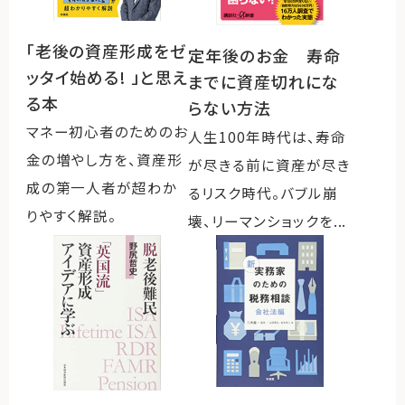
「老後の資産形成をゼ
定年後のお金 寿命
運営会社
ッタイ始める! 」と思え
までに資産切れにな
ファミリーオフィスとは
る本
らない方法
関連書籍
マネー初心者のためのお
人生100年時代は、寿命
メールマガジン登録
金の増やし方を、資産形
が尽きる前に資産が尽き
よくある質問
成の第一人者が超わか
るリスク時代。バブル崩
りやすく解説。
壊、リーマンショックを...