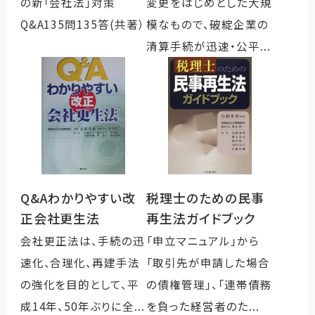
変更をはじめとした大規
の新「会社法」対策
模なもので、破綻企業の
Q&A135問135答(共著）
清算手続が迅速・公平...
Q&Aわかりやすい改
税理士のための民事
正会社更生法
再生法ガイドブック
会社更正法は、手続の迅
「申立マニュアル」から
速化、合理化、再建手法
「取引先が申請した場合
の強化を目的として、平
の債権管理」、「連帯債務
成14年、50年ぶりに全...
を負った経営者のた...