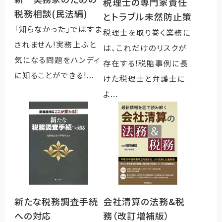
税理士の専門家責任
税務相談(民法編)
とトラブル未然防止策
「知らなかった」ではすま
税理士を取り巻く業務に
されません!実務上ふと
は、これだけのリスクが
気になる問題をハンディ
存在する!税賠事例に長
に知ることができる!...
けた税理士と弁護士に
よ...
新たな税務調査手続
会社清算の法務&税
への対応
務（改訂増補版）