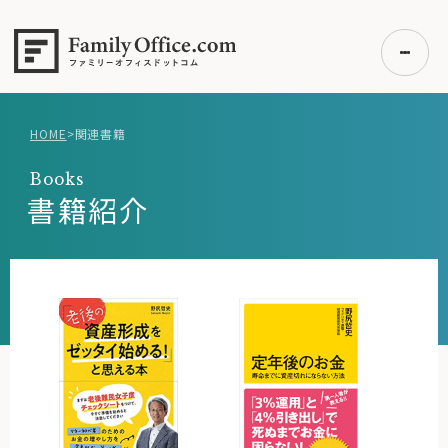
HOME
>
関連書籍
初めての方へ
Books
ご利用の流れ・プラン
書籍紹介
事例紹介
エキスパート一覧
無料講座
コラム
利用者の声
無料ご相談
ログイン