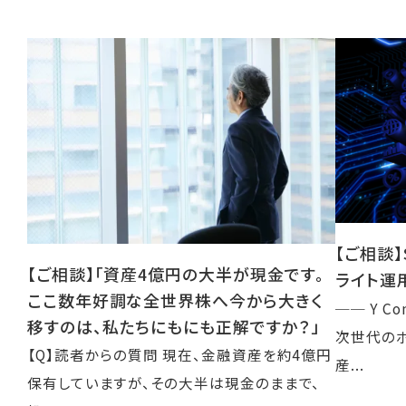
【ご相談
【ご相談】「資産4億円の大半が現金です。
ライト運
ここ数年好調な全世界株へ今から大きく
── Y C
移すのは、私たちにもにも正解ですか？」
次世代のポ
【Q】読者からの質問 現在、金融資産を約4億円
産...
保有していますが、その大半は現金のままで、