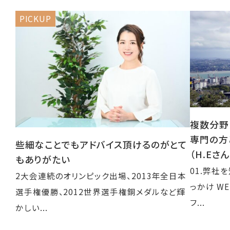
PICKUP
複数分野
専門の方
些細なことでもアドバイス頂けるのがとて
（H.Eさん
もありがたい
01.弊社
2大会連続のオリンピック出場、2013年全日本
っかけ W
選手権優勝、2012世界選手権銅メダルなど輝
フ...
かしい...