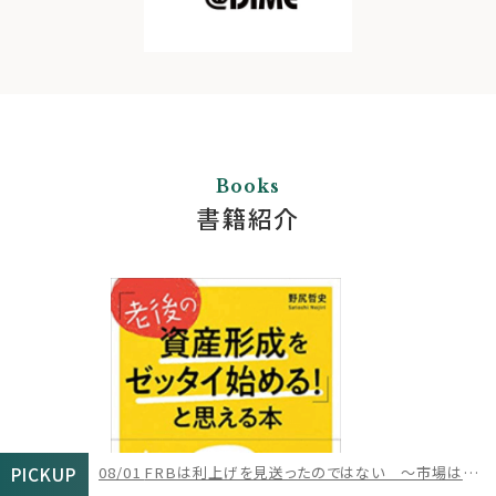
Books
書籍紹介
PICKUP
08/01
08/06
08/05
07/30
FRBは利上げを見送ったのではない 〜市場は「高金利の長期化」を織り込み始めた〜