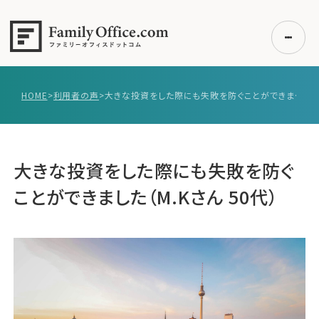
HOME
>
利用者の声
>
大きな投資をした際にも失敗を防ぐことができました（M.Kさん 50代）
初めての方へ
ご利用の流れ・プラン
事例紹介
大きな投資をした際にも失敗を防ぐ
エキスパート一覧
ことができました（M.Kさん 50代）
無料講座
コラム
利用者の声
無料ご相談
ログイン