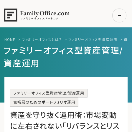
HOME
>
ファミリーオフィスとは？
>
ファミリーオフィス型資産運用
>
資産
初めての方へ
ファミリーオフィス型資産管理/
ご利用の流れ・プラン
資産運用
事例紹介
エキスパート一覧
無料講座
ファミリーオフィス型資産管理/資産運用
コラム
富裕層のためのポートフォリオ運用
利用者の声
資産を守り抜く運用術：市場変動
に左右されない「リバランスとリス
無料ご相談
ログイン