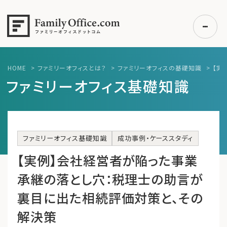
HOME
>
ファミリーオフィスとは？
>
ファミリーオフィスの基礎知識
>
【実
初めての方へ
ファミリーオフィス基礎知識
ご利用の流れ・プラン
事例紹介
エキスパート一覧
ファミリーオフィス基礎知識
成功事例・ケーススタディ
無料講座
【実例】会社経営者が陥った事業
コラム
承継の落とし穴：税理士の助言が
利用者の声
裏目に出た相続評価対策と、その
解決策
無料ご相談
ログイン