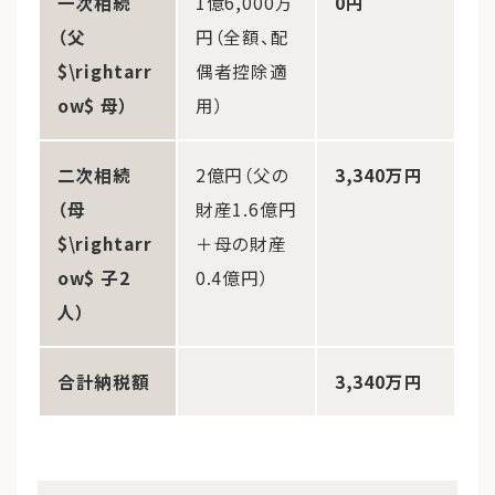
一次相続
1億6,000万
0円
（父
円（全額、配
$\rightarr
偶者控除適
ow$ 母）
用）
二次相続
2億円（父の
3,340万円
（母
財産1.6億円
$\rightarr
＋母の財産
ow$ 子2
0.4億円）
人）
合計納税額
3,340万円