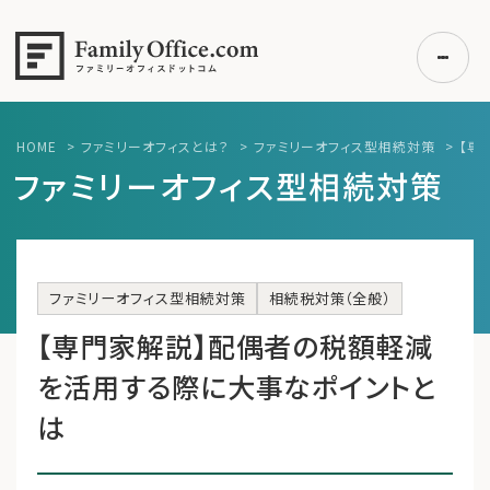
HOME
>
ファミリーオフィスとは？
>
ファミリーオフィス型相続対策
>
【専
初めての方へ
ファミリーオフィス型相続対策
ご利用の流れ・プラン
事例紹介
エキスパート一覧
ファミリーオフィス型相続対策
相続税対策（全般）
無料講座
【専門家解説】配偶者の税額軽減
コラム
を活用する際に大事なポイントと
利用者の声
は
無料ご相談
ログイン