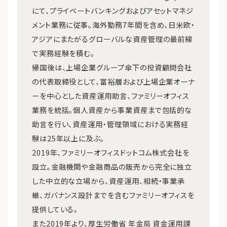
にて、プライベートバンキングおよびアセットマネジ
メント業務に従事。海外勤務7年間を含め、日米欧・
アジアにまたがるグローバルな資産管理の最前線
で実務経験を積む。
帰国後は、上場企業グループ傘下の投資顧問会社
の代表取締役として、富裕層および上場企業オーナ
ーを中心とした資産運用助言、ファミリーオフィス
業務を統括。個人資産から事業資産まで包括的な
助言を行い、資産運用・管理領域における実務経
験は25年以上に及ぶ。
2019年、ファミリーオフィスドットコム株式会社を
設立。金融機関や金融商品の販売から完全に独立
した中立的な立場から、資産運用、相続・事業承
継、ガバナンス設計までを含むファミリーオフィスを
提供している。
また2019年より、厚生労働省 年金局 資金運用課