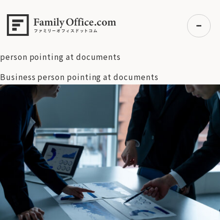
HOME
>
事例紹介
>
ファミリーオフィスの資産管理
>
【ご相
談】資産管理と資産運用は何が違うのでしょうか？本当に資産
を増やしている富裕層の考え方を教えてください
>
Business
person pointing at documents
Business person pointing at documents
初めての方へ
ご利用の流れ・プラン
事例紹介
エキスパート一覧
無料講座
コラム
利用者の声
無料ご相談
ログイン