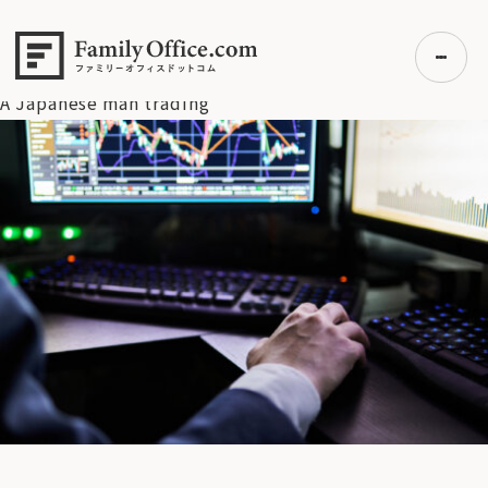
HOME
>
ファミリーオフィスドットコム グローバルマーケットリ
サーチ室
>
A Japanese man trading
A Japanese man trading
初めての方へ
ご利用の流れ・プラン
事例紹介
エキスパート一覧
無料講座
コラム
利用者の声
無料ご相談
ログイン