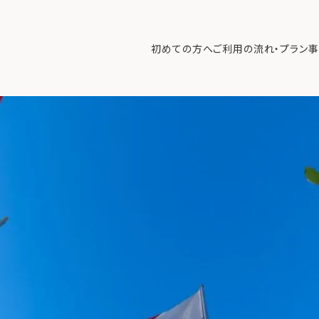
市場で「超過リターン」を狙う富裕層の攻めの哲学
>
s2 (5)
初めての方へ
ご利用の流れ・プラン
事
初めての方へ
ご利
事例紹介
エキ
無料講座
コラ
利用者の声
無料ご相談
ログイン