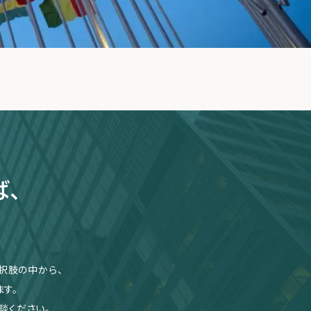
ば、
択肢の中から、
す。
談ください。