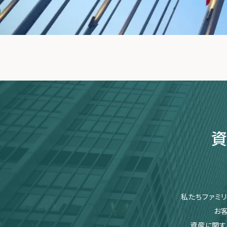
資
私たちファミ
お
資産に関す