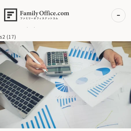
HOME
>
ファミリーオフィス完全ガイド
>
ヘッジファンド徹底
解説：「絶対収益」を追求する仕組みと富裕層ポートフォリオで
の役割
>
s2 (17)
s2 (17)
初めての方へ
ご利用の流れ・プラン
事例紹介
エキスパート一覧
無料講座
コラム
利用者の声
無料ご相談
ログイン