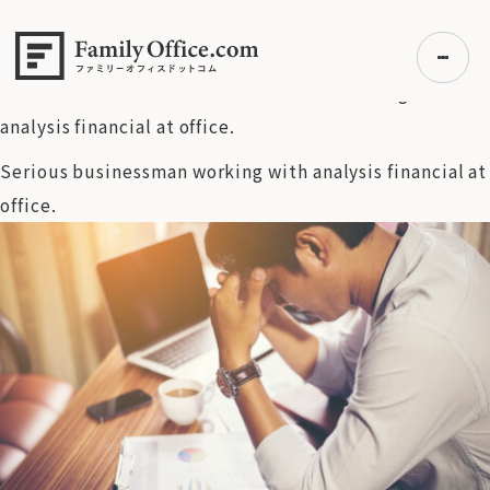
HOME
>
ファミリーオフィス完全ガイド
>
【富裕層の投資戦略】
絶対に知るべき投資信託の真実：信託報酬は安い方がいいと
いう神話は誤解
>
Serious businessman working with
analysis financial at office.
Serious businessman working with analysis financial at
初めての方へ
office.
ご利用の流れ・プラン
事例紹介
エキスパート一覧
無料講座
コラム
利用者の声
無料ご相談
ログイン