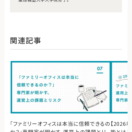
関連記事
「ファミリーオフィスは本当に信頼できるの
【202
か？」専門家が明かす、運営上の課題とリ
能とは？