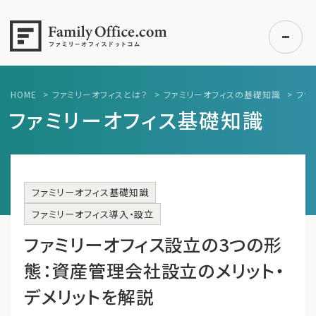
HOME
>
ファミリーオフィスとは？
>
ファミリーオフィスの基礎知識
>
ファ
初めての方へ
ファミリーオフィス基礎知識
ご利用の流れ・プラン
事例紹介
エキスパート一覧
ファミリーオフィス基礎知識
無料講座
ファミリーオフィス導入・設立
コラム
ファミリーオフィス設立の3つの形
利用者の声
態：資産管理会社設立のメリット・
デメリットを解説
無料ご相談
ログイン