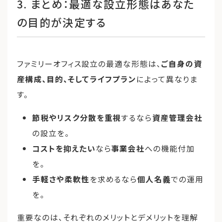
3. まとめ：最適な設立形態はあなた
の目的が決定する
ファミリーオフィス設立の最適な形態は、
ご自身の資
産構成、目的、そしてライフプラン
によって異なりま
す。
節税やリスク分散を重視
するなら
資産管理会社
の設立を。
コストを抑えたい
なら
事業会社
への機能付加
を。
手軽さや柔軟性
を求めるなら
個人名義
での運用
を。
重要なのは、それぞれのメリットとデメリットを理解