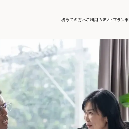
終活」資産戦略：複雑な国内外資産を「家族信託」で整理した全貌
>
s2 (8
初めての方へ
ご利用の流れ・プラン
事
初めての方へ
ご利
事例紹介
エキ
無料講座
コラ
利用者の声
無料ご相談
ログイン