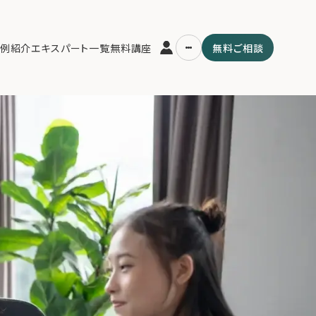
)
例紹介
エキスパート一覧
無料講座
無料ご相談
運営会社
用の流れ・プラン
ファミリーオフィスとは
スパート一覧
関連書籍
ム
メールマガジン登録
よくある質問