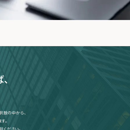
ば、
択肢の中から、
す。
談ください。