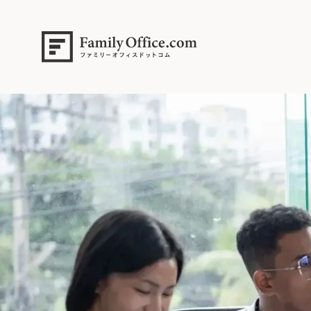
HOME
>
ファミリーオフィス完全ガイド
>
【実例】70代元オーナーの「
s2 (8)