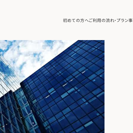
た8億円資産：引退後の「守り」と「承継」を両立させた資産管理の全貌
初めての方へ
ご利用の流れ・プラン
事
初めての方へ
ご利
事例紹介
エキ
無料講座
コラ
利用者の声
無料ご相談
ログイン