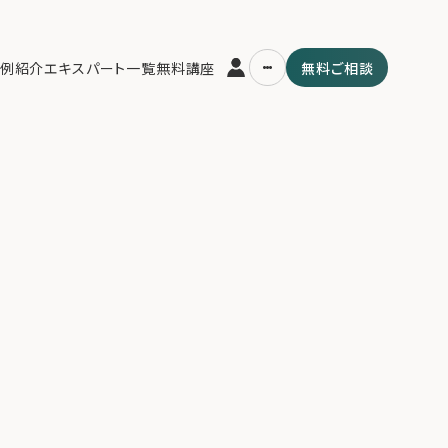
>
screen
例紹介
エキスパート一覧
無料講座
無料ご相談
運営会社
用の流れ・プラン
ファミリーオフィスとは
スパート一覧
関連書籍
ム
メールマガジン登録
よくある質問