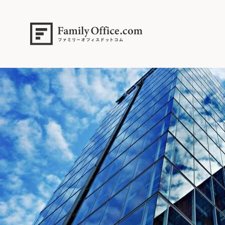
HOME
>
ファミリーオフィス完全ガイド
>
【実例】外資系エリートが築い
screen