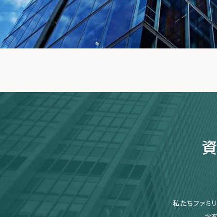
資
私たちファミ
お