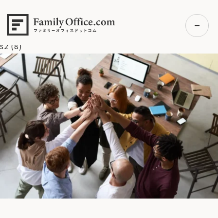
HOME
>
ファミリーオフィス完全ガイド
>
スイス留学：失敗しな
い学校選びの「3つのコツ」【専門家が徹底解説】
>
s2 (8)
s2 (8)
初めての方へ
ご利用の流れ・プラン
事例紹介
エキスパート一覧
無料講座
コラム
利用者の声
無料ご相談
ログイン