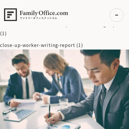
HOME
>
ファミリーオフィス完全ガイド
>
【実例】年収8,000万
円の経営者が直面する「税率55%の壁」：法人・個人資産を統
合した所得圧縮戦略
>
close-up-worker-writing-report
(1)
close-up-worker-writing-report (1)
初めての方へ
ご利用の流れ・プラン
事例紹介
エキスパート一覧
無料講座
コラム
利用者の声
無料ご相談
ログイン