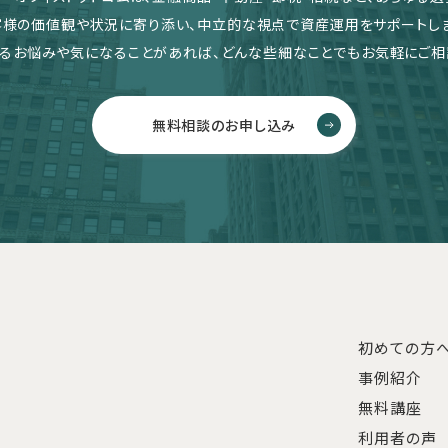
客様の価値観や状況に寄り添い、中立的な視点で資産運用をサポートしま
るお悩みや気になることがあれば、どんな些細なことでもお気軽にご相
無料相談のお申し込み
初めての方
事例紹介
無料講座
利用者の声