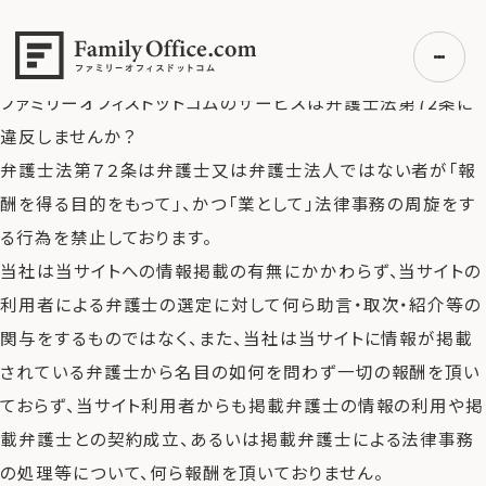
HOME
>
よくある質問
>
ファミリーオフィスドットコムのサービ
スは弁護士法第72条に違反しませんか？
ファミリーオフィスドットコムのサービスは弁護士法第72条に
違反しませんか？
弁護士法第７２条は弁護士又は弁護士法人ではない者が「報
初めての方へ
酬を得る目的をもって」、かつ「業として」法律事務の周旋をす
ご利用の流れ・プラン
る行為を禁止しております。
事例紹介
当社は当サイトへの情報掲載の有無にかかわらず、当サイトの
エキスパート一覧
利用者による弁護士の選定に対して何ら助言・取次・紹介等の
無料講座
関与をするものではなく、また、当社は当サイトに情報が掲載
コラム
されている弁護士から名目の如何を問わず一切の報酬を頂い
利用者の声
ておらず、当サイト利用者からも掲載弁護士の情報の利用や掲
載弁護士との契約成立、あるいは掲載弁護士による法律事務
無料ご相談
ログイン
の処理等について、何ら報酬を頂いておりません。