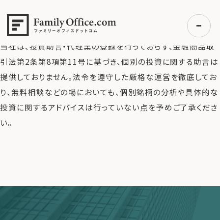
HOME
>
よくある質問
>
おすすめの銘柄を教えてくれますか？
おすすめの銘柄を教えてくれますか？
当社は、投資助言・代理業の登録を行っておらず、金融商品取
引法第2条第8項第11号に基づき、個別の投資に関する助言は
提供しておりません。法令を遵守した厳格な運営を徹底してお
初めての方へ
り、無料相談などの場においても、個別銘柄の分析や具体的な
ご利用の流れ・プラン
投資に関するアドバイスは行っていない点を予めご了承くださ
事例紹介
い。
エキスパート一覧
無料講座
コラム
利用者の声
無料ご相談
ログイン