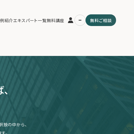
例紹介
エキスパート一覧
無料講座
無料ご相談
合がございます。
運営会社
用の流れ・プラン
ファミリーオフィスとは
スパート一覧
関連書籍
ム
メールマガジン登録
よくある質問
ば、
択肢の中から、
す。