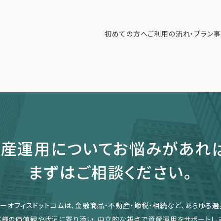
すか？例えば、不動産管理や確定申告なども含まれますか？
や確定申告なども含まれますか？
初めての方へ
ご利用の流れ・プラン
事
けすることが可能です。ただし、それ単独でのご依頼には対応できない場
初めての方へ
ご利
事例紹介
エキ
無料講座
コラ
利用者の声
産運用についてお悩みがあれ
無料ご相談
ログイン
まずはご相談ください。
リーオフィスドットコムは、金融商品・不動産・節税・相続など、あらゆる選
客様の価値観や状況に寄り添い、中立的な視点で資産運用をサポートしま