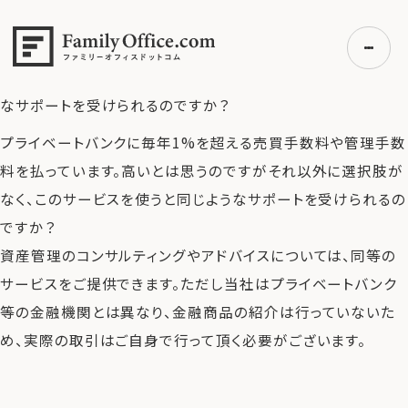
HOME
>
よくある質問
>
プライベートバンクに毎年1%を超え
る売買手数料や管理手数料を払っています。高いとは思うので
すがそれ以外に選択肢がなく、このサービスを使うと同じよう
なサポートを受けられるのですか？
プライベートバンクに毎年1%を超える売買手数料や管理手数
初めての方へ
料を払っています。高いとは思うのですがそれ以外に選択肢が
ご利用の流れ・プラン
なく、このサービスを使うと同じようなサポートを受けられるの
事例紹介
ですか？
エキスパート一覧
資産管理のコンサルティングやアドバイスについては、同等の
無料講座
サービスをご提供できます。ただし当社はプライベートバンク
コラム
等の金融機関とは異なり、金融商品の紹介は行っていないた
利用者の声
め、実際の取引はご自身で行って頂く必要がございます。
無料ご相談
ログイン