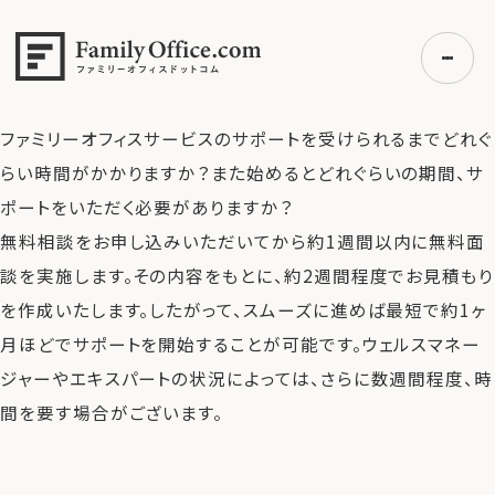
HOME
>
よくある質問
>
ファミリーオフィスサービスのサポー
トを受けられるまでどれぐらい時間がかかりますか？また始め
るとどれぐらいの期間、サポートをいただく必要がありますか？
ファミリーオフィスサービスのサポートを受けられるまでどれぐ
らい時間がかかりますか？また始めるとどれぐらいの期間、サ
初めての方へ
ポートをいただく必要がありますか？
ご利用の流れ・プラン
無料相談をお申し込みいただいてから約1週間以内に無料面
事例紹介
談を実施します。その内容をもとに、約2週間程度でお見積もり
エキスパート一覧
を作成いたします。したがって、スムーズに進めば最短で約1ヶ
無料講座
月ほどでサポートを開始することが可能です。ウェルスマネー
コラム
ジャーやエキスパートの状況によっては、さらに数週間程度、時
利用者の声
間を要す場合がございます。
無料ご相談
ログイン