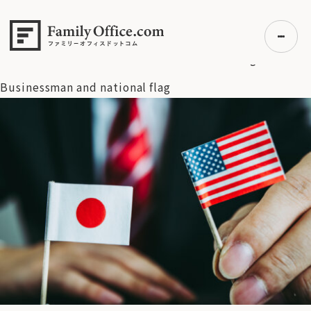
HOME
>
資産運用・管理コラム
>
日米間の通商交渉への期待
が高まる【日本株・ドル円 週間見通し】 5月17日号（5月19
日〜5月23日）
>
Businessman and national flag
Businessman and national flag
初めての方へ
ご利用の流れ・プラン
事例紹介
エキスパート一覧
無料講座
コラム
利用者の声
無料ご相談
ログイン