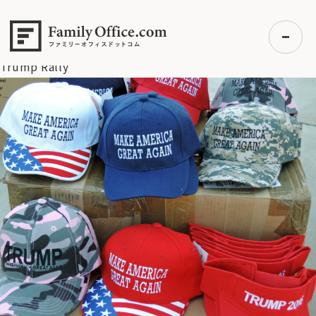
HOME
>
資産運用・管理コラム
>
【米国株】トランプ慣れ進行
中。市場の主役交代！【5/26マーケット見通し】
>
Trump Rally
Trump Rally
初めての方へ
ご利用の流れ・プラン
事例紹介
エキスパート一覧
無料講座
コラム
利用者の声
無料ご相談
ログイン