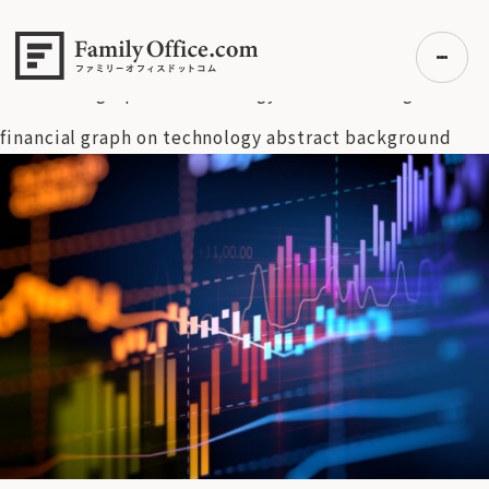
HOME
>
資産運用・管理コラム
>
日経平均は調整一服か？
【日本株・ドル円 週間見通し】 6月7日号（6月9日〜6月13日）
>
financial graph on technology abstract background
financial graph on technology abstract background
初めての方へ
ご利用の流れ・プラン
事例紹介
エキスパート一覧
無料講座
コラム
利用者の声
無料ご相談
ログイン