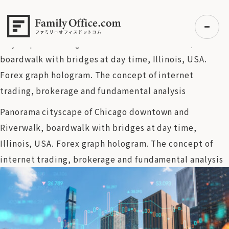
HOME
>
資産運用・管理コラム
>
2025年夏相場の行方は？サ
マーラリー期待が高まる日米株式市場
>
Panorama
cityscape of Chicago downtown and Riverwalk,
boardwalk with bridges at day time, Illinois, USA.
Forex graph hologram. The concept of internet
初めての方へ
trading, brokerage and fundamental analysis
ご利用の流れ・プラン
Panorama cityscape of Chicago downtown and
事例紹介
Riverwalk, boardwalk with bridges at day time,
エキスパート一覧
Illinois, USA. Forex graph hologram. The concept of
無料講座
internet trading, brokerage and fundamental analysis
コラム
利用者の声
無料ご相談
ログイン