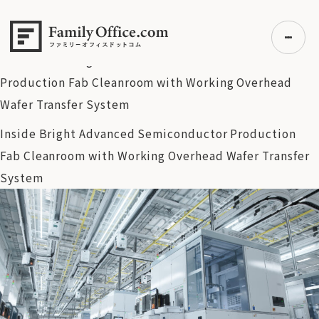
HOME
>
資産運用・管理コラム
>
【米国株】‌‌半導体株ラリーの
継続でS&P500はさらに上昇するか？【7/28 マーケット見通
し】
>
Inside Bright Advanced Semiconductor
Production Fab Cleanroom with Working Overhead
Wafer Transfer System
初めての方へ
Inside Bright Advanced Semiconductor Production
ご利用の流れ・プラン
Fab Cleanroom with Working Overhead Wafer Transfer
事例紹介
System
エキスパート一覧
無料講座
コラム
利用者の声
無料ご相談
ログイン