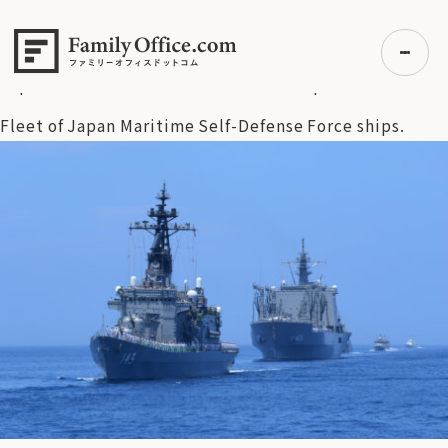
HOME
>
資産運用・管理コラム
>
高市新総裁で始まる日本株
の新時代？防衛・核融合・宇宙関連が急騰した理由
>
Fleet of
Japan Maritime Self-Defense Force ships.
Fleet of Japan Maritime Self-Defense Force ships.
初めての方へ
ご利用の流れ・プラン
事例紹介
エキスパート一覧
無料講座
コラム
利用者の声
無料ご相談
ログイン