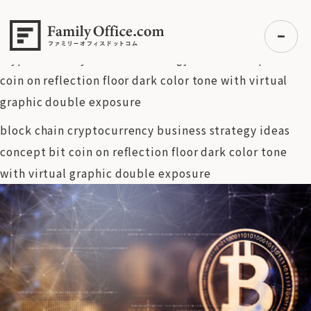
HOME
>
資産運用・管理コラム
>
ビットコイン市場の試練と可
能性～価格調整の背景と日米の制度整備
>
block chain
cryptocurrency business strategy ideas concept bit
coin on reflection floor dark color tone with virtual
graphic double exposure
初めての方へ
block chain cryptocurrency business strategy ideas
ご利用の流れ・プラン
concept bit coin on reflection floor dark color tone
事例紹介
with virtual graphic double exposure
エキスパート一覧
無料講座
コラム
利用者の声
無料ご相談
ログイン