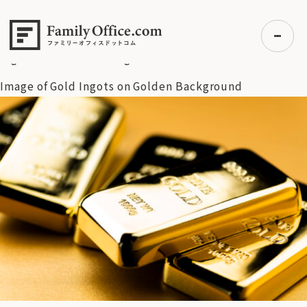
HOME
>
資産運用・管理コラム
>
史上初の4600ドル突破——
金価格急騰が映す2026年の世界的混乱
>
Image of Gold
Ingots on Golden Background
Image of Gold Ingots on Golden Background
初めての方へ
ご利用の流れ・プラン
事例紹介
エキスパート一覧
無料講座
コラム
利用者の声
無料ご相談
ログイン