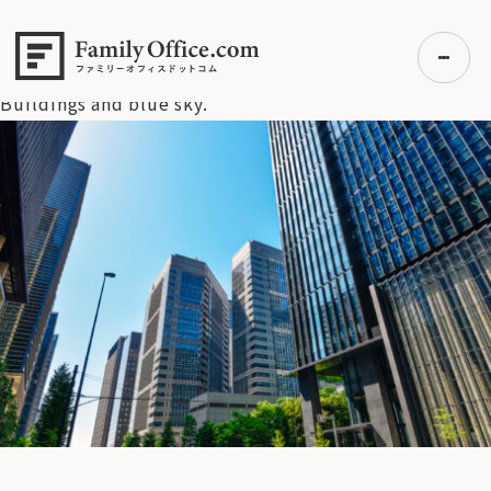
HOME
>
資産運用・管理コラム
>
J-REITが復活～オフィス需
要回復と金融政策の追い風
>
Buildings and blue sky.
Buildings and blue sky.
初めての方へ
ご利用の流れ・プラン
事例紹介
エキスパート一覧
無料講座
コラム
利用者の声
無料ご相談
ログイン