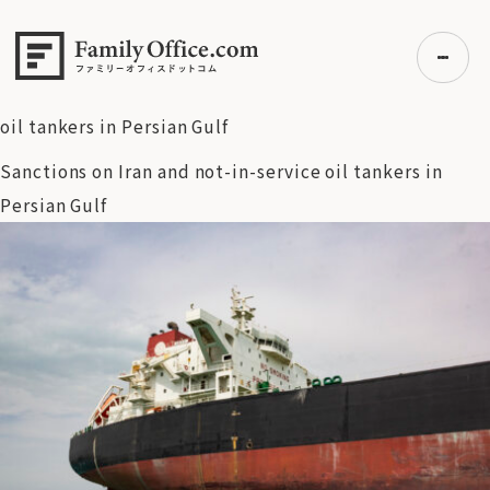
HOME
>
資産運用・管理コラム
>
米・イスラエルのイラン攻撃
で市場急変、日経平均は一時1500円超の下落――原油高騰と金
融株安が重荷に
>
Sanctions on Iran and not-in-service
oil tankers in Persian Gulf
Sanctions on Iran and not-in-service oil tankers in
初めての方へ
Persian Gulf
ご利用の流れ・プラン
事例紹介
エキスパート一覧
無料講座
コラム
利用者の声
無料ご相談
ログイン