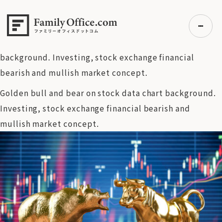
HOME
>
資産運用・管理コラム
>
中東緊張が金融市場を直撃
―NYダウ急落、ナスダック調整局面入り、金相場も弱気相場
へ
>
Golden bull and bear on stock data chart
background. Investing, stock exchange financial
bearish and mullish market concept.
初めての方へ
Golden bull and bear on stock data chart background.
ご利用の流れ・プラン
Investing, stock exchange financial bearish and
事例紹介
mullish market concept.
エキスパート一覧
無料講座
コラム
利用者の声
無料ご相談
ログイン