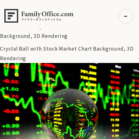
HOME
>
資産運用・管理コラム
>
【米国株】業績データで検証
するテックバブル説の真実。歪みに備える投資戦略とは？
（2026/6/1）
>
Crystal Ball with Stock Market Chart
Background, 3D Rendering
Crystal Ball with Stock Market Chart Background, 3D
初めての方へ
Rendering
ご利用の流れ・プラン
事例紹介
エキスパート一覧
無料講座
コラム
利用者の声
無料ご相談
ログイン