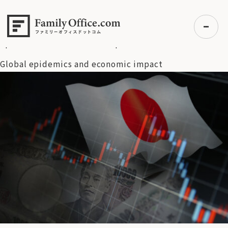
HOME
>
資産運用・管理コラム
>
日経平均株価は3月31日に
1502円の大幅下落 ～過去8番目の下げ幅を記録
>
Global
epidemics and economic impact
Global epidemics and economic impact
初めての方へ
ご利用の流れ・プラン
事例紹介
エキスパート一覧
無料講座
コラム
利用者の声
無料ご相談
ログイン