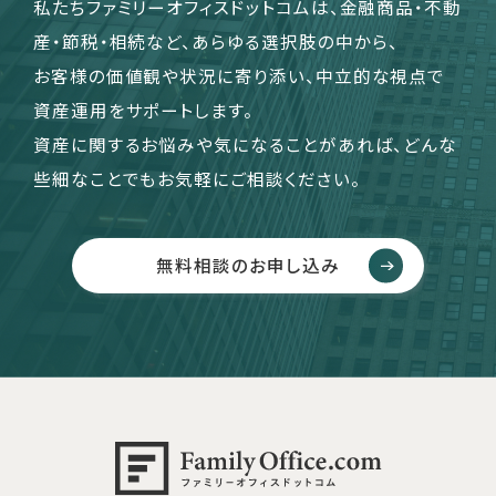
私たちファミリーオフィスドットコムは、金融商品・不動
産・節税・相続など、あらゆる選択肢の中から、
お客様の価値観や状況に寄り添い、中立的な視点で
運営会社
資産運用をサポートします。
ファミリーオフィスとは
資産に関するお悩みや気になることがあれば、どんな
関連書籍
些細なことでもお気軽にご相談ください。
メールマガジン登録
よくある質問
無料相談のお申し込み