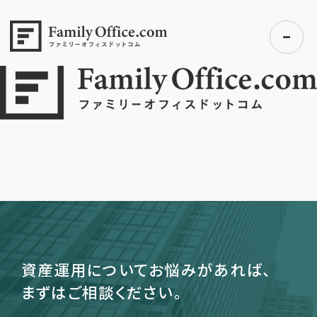
HOME
>
logofo
logofo
初めての方へ
ご利用の流れ・プラン
事例紹介
エキスパート一覧
無料講座
コラム
利用者の声
資産運用についてお悩みがあれば、
まずはご相談ください。
無料ご相談
ログイン