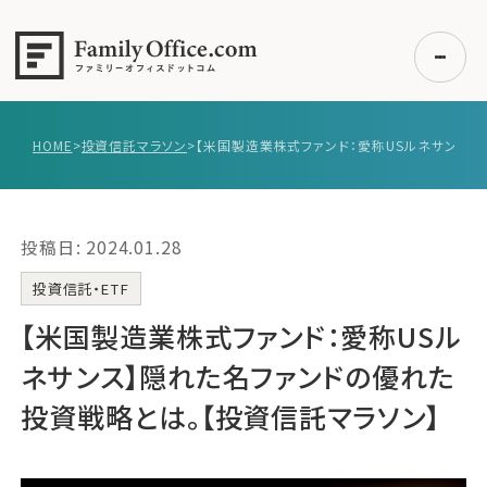
HOME
>
投資信託マラソン
>
初めての方へ
ご利用の流れ・プラン
投稿日: 2024.01.28
事例紹介
エキスパート一覧
投資信託・ETF
無料講座
【米国製造業株式ファンド：愛称USル
コラム
ネサンス】隠れた名ファンドの優れた
利用者の声
投資戦略とは。【投資信託マラソン】
無料ご相談
ログイン