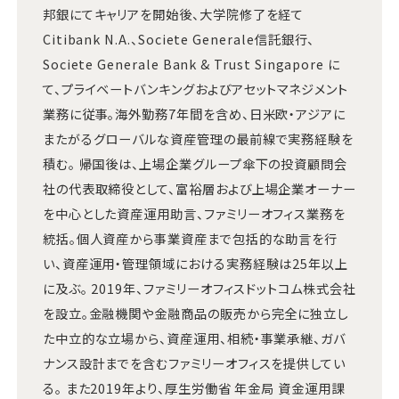
邦銀にてキャリアを開始後、大学院修了を経て
Citibank N.A.、Societe Generale信託銀行、
Societe Generale Bank & Trust Singapore に
て、プライベートバンキングおよびアセットマネジメント
業務に従事。海外勤務7年間を含め、日米欧・アジアに
またがるグローバルな資産管理の最前線で実務経験を
積む。 帰国後は、上場企業グループ傘下の投資顧問会
社の代表取締役として、富裕層および上場企業オーナー
を中心とした資産運用助言、ファミリーオフィス業務を
統括。個人資産から事業資産まで包括的な助言を行
い、資産運用・管理領域における実務経験は25年以上
に及ぶ。 2019年、ファミリーオフィスドットコム株式会社
を設立。金融機関や金融商品の販売から完全に独立し
た中立的な立場から、資産運用、相続・事業承継、ガバ
ナンス設計までを含むファミリーオフィスを提供してい
る。 また2019年より、厚生労働省 年金局 資金運用課